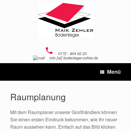
Zum
Inhalt
springen
0172 - 804 62 23
info [at] bodenleger-zehler.de
Menü
Raumplanung
Mit dem Raumplaner unserer Großhändlers können
Sie einen ersten Eindruck bekommen, wie Ihr neuer
Raum aussehen kann. Einfach auf das Bild klicken